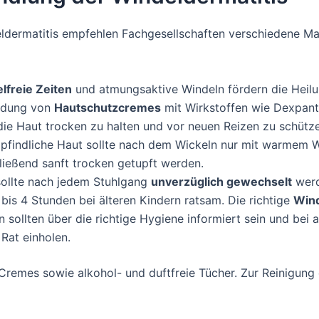
ldermatitis empfehlen Fachgesellschaften verschiedene 
lfreie Zeiten
und atmungsaktive Windeln fördern die Heilu
ndung von
Hautschutzcremes
mit Wirkstoffen wie Dexpanthe
 die Haut trocken zu halten und vor neuen Reizen zu schütz
mpfindliche Haut sollte nach dem Wickeln nur mit warmem W
ließend sanft trocken getupft werden.
 sollte nach jedem Stuhlgang
unverzüglich gewechselt
werde
bis 4 Stunden bei älteren Kindern ratsam. Die richtige
Win
rn sollten über die richtige Hygiene informiert sein und be
Rat einholen.
remes sowie alkohol- und duftfreie Tücher. Zur Reinigung e