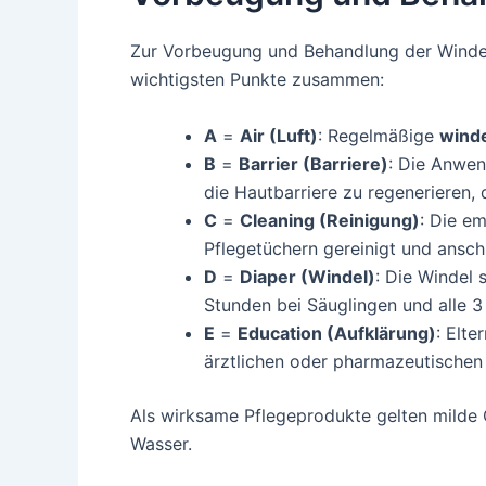
Zur Vorbeugung und Behandlung der Winde
wichtigsten Punkte zusammen:
A
=
Air (Luft)
: Regelmäßige
winde
B
=
Barrier (Barriere)
: Die Anwe
die Hautbarriere zu regenerieren,
C
=
Cleaning (Reinigung)
: Die e
Pflegetüchern gereinigt und ansch
D
=
Diaper (Windel)
: Die Windel
Stunden bei Säuglingen und alle 3 
E
=
Education (Aufklärung)
: Elte
ärztlichen oder pharmazeutischen 
Als wirksame Pflegeprodukte gelten milde C
Wasser.