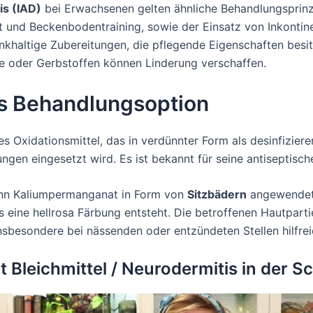
is (IAD)
bei Erwachsenen gelten ähnliche Behandlungsprinz
t und Beckenbodentraining, sowie der Einsatz von Inkontin
khaltige Zubereitungen, die pflegende Eigenschaften besitz
e oder Gerbstoffen können Linderung verschaffen.
s Behandlungsoption
kes Oxidationsmittel, das in verdünnter Form als desinfizier
gen eingesetzt wird. Es ist bekannt für seine antiseptisch
ann Kaliumpermanganat in Form von
Sitzbädern
angewendet 
 eine hellrosa Färbung entsteht. Die betroffenen Hautparti
besondere bei nässenden oder entzündeten Stellen hilfreic
 Bleichmittel / Neurodermitis in der 