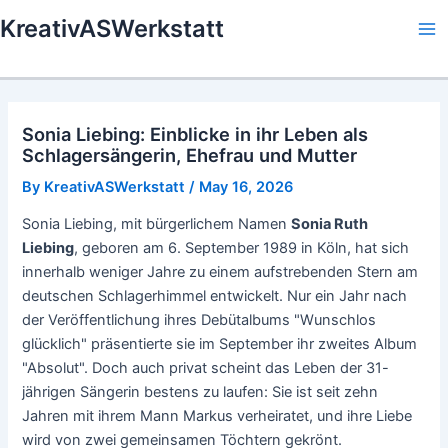
Skip
KreativASWerkstatt
to
Ma
content
Me
Sonia Liebing: Einblicke in ihr Leben als
Schlagersängerin, Ehefrau und Mutter
By
KreativASWerkstatt
/
May 16, 2026
Sonia Liebing, mit bürgerlichem Namen
Sonia Ruth
Liebing
, geboren am 6. September 1989 in Köln, hat sich
innerhalb weniger Jahre zu einem aufstrebenden Stern am
deutschen Schlagerhimmel entwickelt. Nur ein Jahr nach
der Veröffentlichung ihres Debütalbums "Wunschlos
glücklich" präsentierte sie im September ihr zweites Album
"Absolut". Doch auch privat scheint das Leben der 31-
jährigen Sängerin bestens zu laufen: Sie ist seit zehn
Jahren mit ihrem Mann Markus verheiratet, und ihre Liebe
wird von zwei gemeinsamen Töchtern gekrönt.