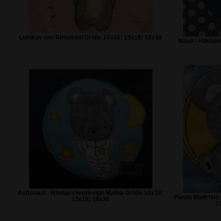
Luftikus von Ritterkind Größe 10x10; 13x18; 18x30
Maus - Himbär
Astronaut - Himbärchendesign Malina Größe 10x10;
Panda Mädchen 
13x18; 18x30
1