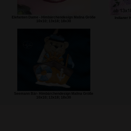
Elefanten Dame - Himbärchendesign Malina Größe
Indianer 
10x10; 13x18; 18x30
Seemann Bär- Himbärchendesign Malina Größe
10x10; 13x18; 18x30