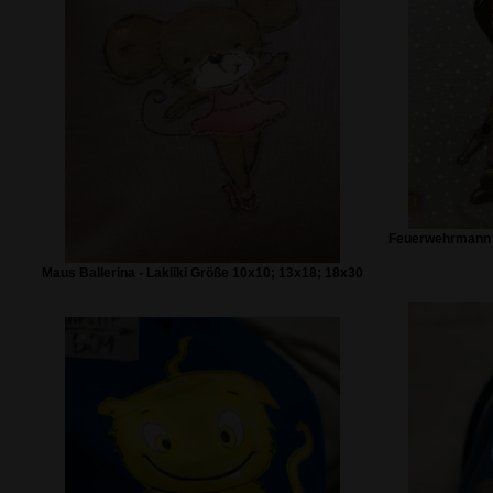
Feuerwehrmann -
Maus Ballerina - Lakiiki Größe 10x10; 13x18; 18x30