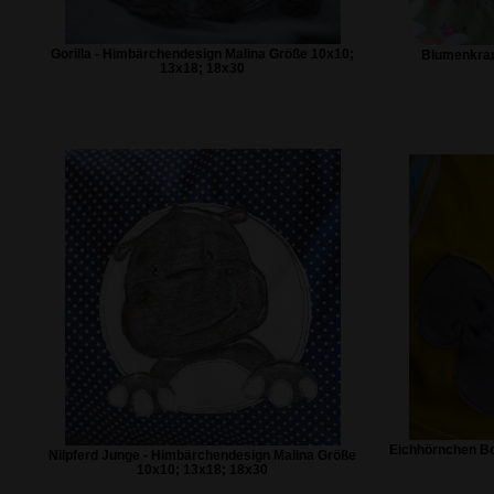
Gorilla - Himbärchendesign Malina Größe 10x10;
Blumenkranz
13x18; 18x30
Eichhörnchen Boh
Nilpferd Junge - Himbärchendesign Malina Größe
10x10; 13x18; 18x30