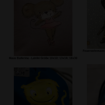
Feuerwehrmann -
Maus Ballerina - Lakiiki Größe 10x10; 13x18; 18x30