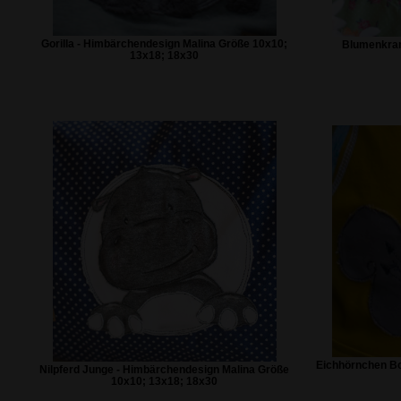
Gorilla - Himbärchendesign Malina Größe 10x10;
Blumenkranz
13x18; 18x30
Eichhörnchen Boh
Nilpferd Junge - Himbärchendesign Malina Größe
10x10; 13x18; 18x30