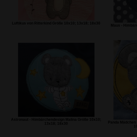
Luftikus von Ritterkind Größe 10x10; 13x18; 18x30
Maus - Himbär
Astronaut - Himbärchendesign Malina Größe 10x10;
Panda Mädchen 
13x18; 18x30
1