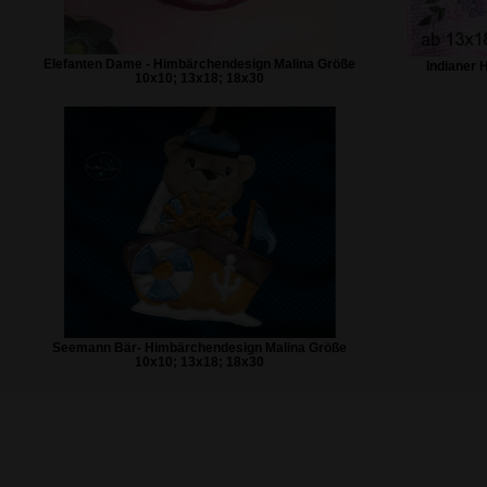
Elefanten Dame - Himbärchendesign Malina Größe
Indianer 
10x10; 13x18; 18x30
Seemann Bär- Himbärchendesign Malina Größe
10x10; 13x18; 18x30