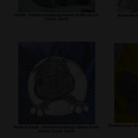
Gorilla - Himbärchendesign Malina Größe 10x10;
Blumenkranz
13x18; 18x30
Eichhörnchen Boh
Nilpferd Junge - Himbärchendesign Malina Größe
10x10; 13x18; 18x30