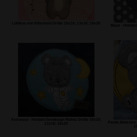
Luftikus von Ritterkind Größe 10x10; 13x18; 18x30
Maus - Himbär
Astronaut - Himbärchendesign Malina Größe 10x10;
Panda Mädchen 
13x18; 18x30
1