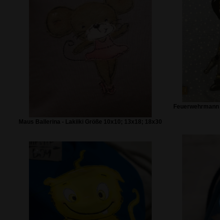
Feuerwehrmann -
Maus Ballerina - Lakiiki Größe 10x10; 13x18; 18x30