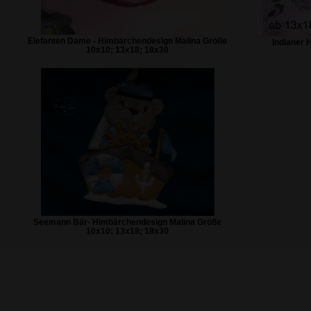
Elefanten Dame - Himbärchendesign Malina Größe
Indianer 
10x10; 13x18; 18x30
Seemann Bär- Himbärchendesign Malina Größe
10x10; 13x18; 18x30