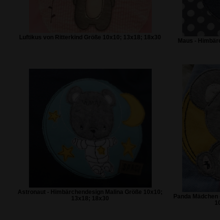
Luftikus von Ritterkind Größe 10x10; 13x18; 18x30
Maus - Himbär
Astronaut - Himbärchendesign Malina Größe 10x10;
Panda Mädchen 
13x18; 18x30
1