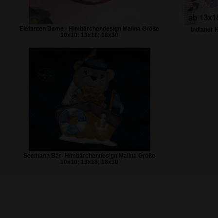
Elefanten Dame - Himbärchendesign Malina Größe
Indianer 
10x10; 13x18; 18x30
Seemann Bär- Himbärchendesign Malina Größe
10x10; 13x18; 18x30