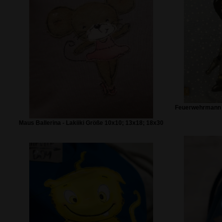
Feuerwehrmann -
Maus Ballerina - Lakiiki Größe 10x10; 13x18; 18x30