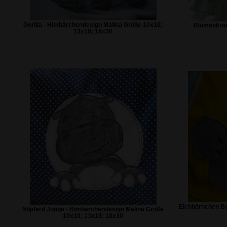
Gorilla - Himbärchendesign Malina Größe 10x10;
Blumenkranz
13x18; 18x30
Eichhörnchen Boh
Nilpferd Junge - Himbärchendesign Malina Größe
10x10; 13x18; 18x30