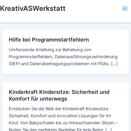
Skip
KreativASWerkstatt
to
Ma
content
Me
Hilfe bei Programmstartfehlern
Umfassende Anleitung zur Behebung von
Programmstartfehlern, Datenausführungsverhinderung
(DEP) und Datenübertragungsproblemen mit PDAs. […]
Kinderkraft Kindersitze: Sicherheit und
Komfort für unterwegs
Entdecken Sie die Welt der Kinderkraft Kindersitze:
Sicherheit, Komfort und innovative Lösungen für Ihr
Kind. Von Babyschalen bis zu mitwachsenden Sitzen –
finden Sie den perfekten Begleiter für jede Reise. […]