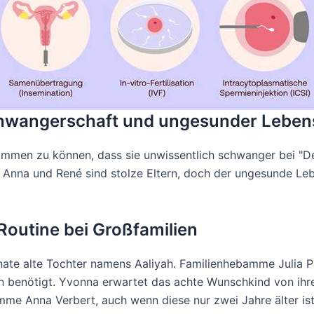
chwangerschaft und ungesunder Lebens
kommen zu können, dass sie unwissentlich schwanger bei "De
er. Anna und René sind stolze Eltern, doch der ungesunde L
Routine bei Großfamilien
nate alte Tochter namens Aaliyah. Familienhebamme Julia Pag
en benötigt. Yvonna erwartet das achte Wunschkind von ihrem
mme Anna Verbert, auch wenn diese nur zwei Jahre älter is