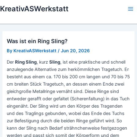
Skip
KreativASWerkstatt
to
Ma
content
Me
Was ist ein Ring Sling?
By
KreativASWerkstatt
/
Jun 20, 2026
Der
Ring Sling
, kurz
Sling
, ist eine praktische und schnell
anzulegende Alternative zum herkömmlichen Tragetuch. Er
besteht aus einem ca. 170 bis 200 cm langen und 70 bis 75
cm breiten Stück Tragetuch, an dessen einem Ende zwei
gleichgroße Metallringe vernäht sind. Diese Ringe sind
entweder gerafft oder gefaltet (Scherenfaltung) in das Tuch
eingenäht. Der Sling wird um den Körper des Tragenden
und des Traglings gebunden, wobei das Ende des Tuchs
zur Befestigung durch die beiden Ringe geführt wird. So
kann der Sling nach Bedarf strähnchenweise festgezogen
werden und passt sich somit der Körperform und dem