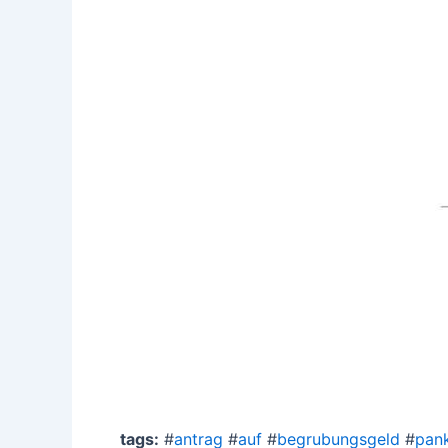
tags:
#
antrag
#
auf
#
begrubungsgeld
#
pank