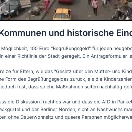
 Kommunen und historische Ei
ie Möglichkeit, 100 Euro "Begrüßungsgeld" für jeden neuge
n einer Richtlinie der Stadt geregelt. Ein Antragsformular i
reize für Eltern, wie das "Gesetz über den Mutter- und Kin
ne Form des Begrüßungsgeldes zurück, als die Kinderzahle
n jedoch fest, dass solche Maßnahmen selten nachhaltig gef
ss die Diskussion fruchtlos war und dass die AfD in Panke
kgürtel und der Berliner Norden, nicht an Nachwuchs mang
ten ohne Dauerwohnsitz und queere Personen möglicherweis